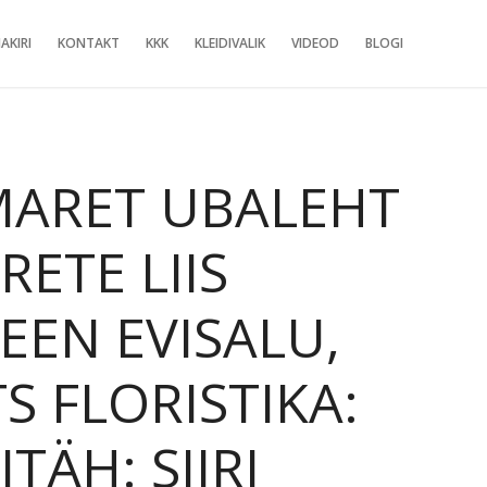
AKIRI
KONTAKT
KKK
KLEIDIVALIK
VIDEOD
BLOGI
 MARET UBALEHT
ETE LIIS
EEN EVISALU,
S FLORISTIKA:
TÄH: SIIRI