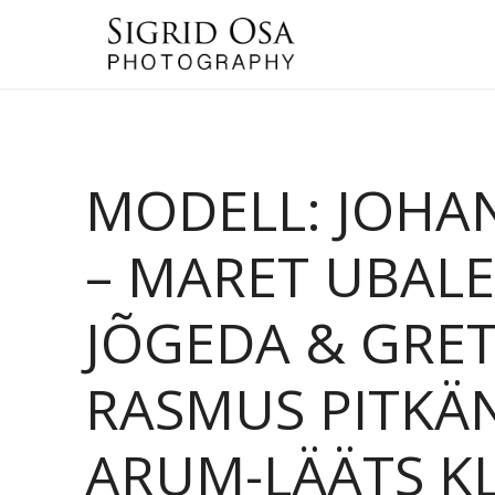
MODELL: JOHA
– MARET UBAL
JÕGEDA & GRET
RASMUS PITKÄN
ARUM-LÄÄTS KLE