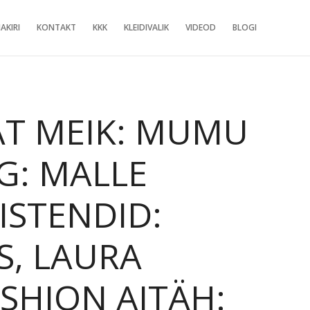
AKIRI
KONTAKT
KKK
KLEIDIVALIK
VIDEOD
BLOGI
AT MEIK: MUMU
G: MALLE
ISTENDID:
S, LAURA
ASHION AITÄH: