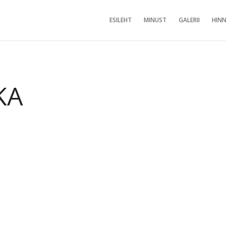
ESILEHT
MINUST
GALERII
HINN
KA